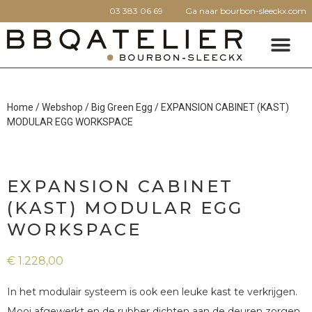
03 383 06 69
Ga naar bourbon-sleeckx.com
Home
/
Webshop
/
Big Green Egg
/ EXPANSION CABINET (KAST)
MODULAR EGG WORKSPACE
EXPANSION CABINET
(KAST) MODULAR EGG
WORKSPACE
€
1.228,00
In het modulair systeem is ook een leuke kast te verkrijgen.
Mooi afgewerkt en de rubber dichten aan de deuren zorgen