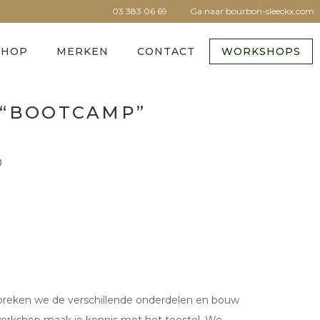
03 383 06 69
Ga naar bourbon-sleeckx.com
SHOP
MERKEN
CONTACT
WORKSHOPS
 “BOOTCAMP”
0
spreken we de verschillende onderdelen en bouw