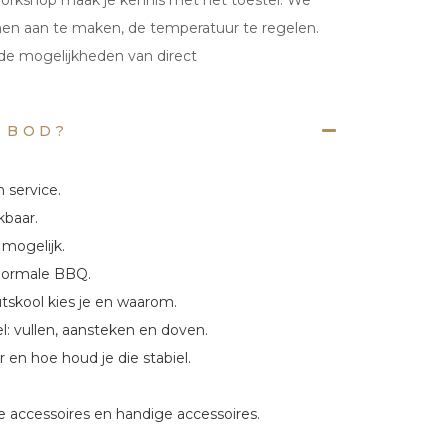
orkshop maak je kennis met het toestel. We
en aan te maken, de temperatuur te regelen.
f de mogelijkheden van direct
 BOD?
n service.
kbaar.
 mogelijk.
 normale BBQ.
tskool kies je en waarom.
l: vullen, aansteken en doven.
 en hoe houd je die stabiel.
e accessoires en handige accessoires.