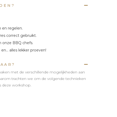
DOEN?
 en regelen.
res correct gebruikt.
an onze BBQ chefs.
 en… alles lekker proeven!
LAAR?
n maken met de verschillende mogelijkheden aan
Daarom trachten we om de volgende technieken
ns deze workshop.