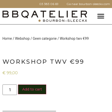
03 383 06 69
Ga naar bourbon-sleeckx.com
Home
/
Webshop
/
Geen categorie
/ Workshop twv €99
WORKSHOP TWV €99
€
99,00
Add to cart